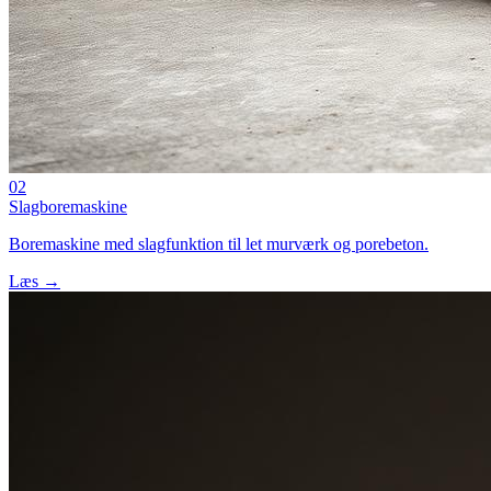
02
Slagboremaskine
Boremaskine med slagfunktion til let murværk og porebeton.
Læs →