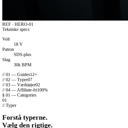
REF · HERO-01
Tekniske specs
Volt
18 V
Patron
SDS-plus
Slag
30k BPM
// 01 — Guides
12+
// 02 — Typer
07
// 03 — Værktøjer
02
// 04 — Affiliate-fri
100%
§ 01 — Categories
01
// Typer
Forstå typerne.
Vælg den rigtige.