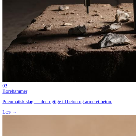
03
Borehammer
Pneumatisk slag — den rigtige til beton og armeret beton.
Læs →