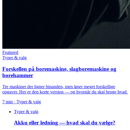
Featured
Typer & valg
Forskellen på boremaskine, slagboremaskine og
borehammer
Tre maskiner der ligner hinanden, men løser meget forskellige
opgaver. Her er den korte version — og hvornår du skal bruge hvad.
7
min ·
Typer & valg
Typer & valg
Akku eller ledning — hvad skal du vælge?