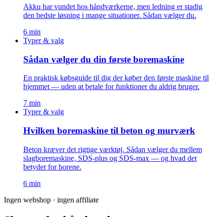
Akku har vundet hos håndværkerne, men ledning er stadig
den bedste løsning i mange situationer. Sådan vælger du.
6
min
Typer & valg
Sådan vælger du din første boremaskine
En praktisk købsguide til dig der køber den første maskine til
hjemmet — uden at betale for funktioner du aldrig bruger.
7
min
Typer & valg
Hvilken boremaskine til beton og murværk
Beton kræver det rigtige værktøj. Sådan vælger du mellem
slagboremaskine, SDS-plus og SDS-max — og hvad det
betyder for borene.
6
min
Ingen webshop · ingen affiliate