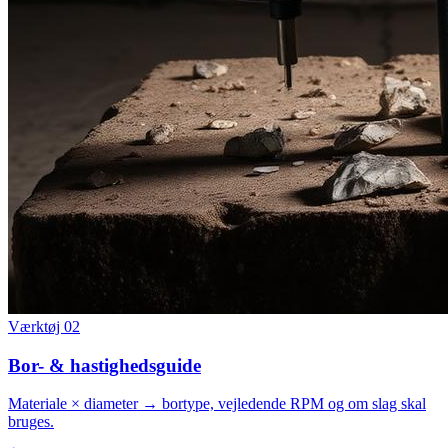
Værktøj 02
Bor- & hastighedsguide
Materiale × diameter → bortype, vejledende RPM og om slag skal
bruges.