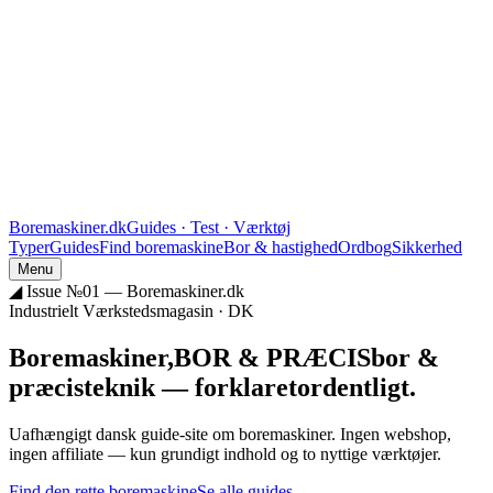
Boremaskiner
.
dk
Guides · Test · Værktøj
Typer
Guides
Find boremaskine
Bor & hastighed
Ordbog
Sikkerhed
Menu
◢ Issue №01 — Boremaskiner.dk
Industrielt Værkstedsmagasin · DK
Boremaskiner,
BOR & PRÆCIS
bor &
præcis
teknik —
forklaret
ordentligt.
Uafhængigt dansk guide-site om boremaskiner. Ingen webshop,
ingen affiliate — kun grundigt indhold og to nyttige værktøjer.
Find den rette boremaskine
Se alle guides