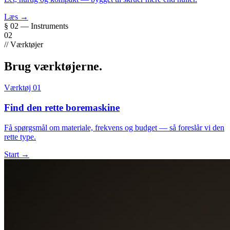
Læs →
§ 02 — Instruments
02
// Værktøjer
Brug værktøjerne.
Værktøj 01
Find den rette boremaskine
Få spørgsmål om materiale, frekvens og budget — så foreslår vi den
rette type.
Start →