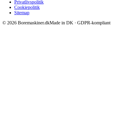
Privatlivspolitik
Cookiepolitik
Sitemap
©
2026
Boremaskiner.dk
Made in DK · GDPR-kompliant