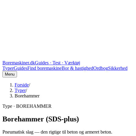
Boremaskiner
.
dk
Guides · Test · Værktøj
Typer
Guides
Find boremaskine
Bor & hastighed
Ordbog
Sikkerhed
Menu
Forside
/
Typer
/
Borehammer
Type ·
BOREHAMMER
Borehammer (SDS-plus)
Pneumatisk slag — den rigtige til beton og armeret beton.