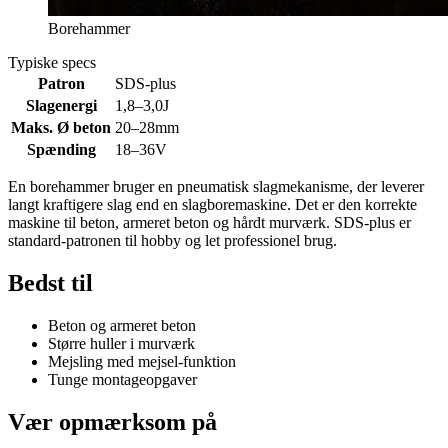
Borehammer
Typiske specs
Patron
SDS-plus
Slagenergi
1,8–3,0
J
Maks. Ø beton
20–28
mm
Spænding
18–36
V
En borehammer bruger en pneumatisk slagmekanisme, der leverer
langt kraftigere slag end en slagboremaskine. Det er den korrekte
maskine til beton, armeret beton og hårdt murværk. SDS-plus er
standard-patronen til hobby og let professionel brug.
Bedst til
Beton og armeret beton
Større huller i murværk
Mejsling med mejsel-funktion
Tunge montageopgaver
Vær opmærksom på